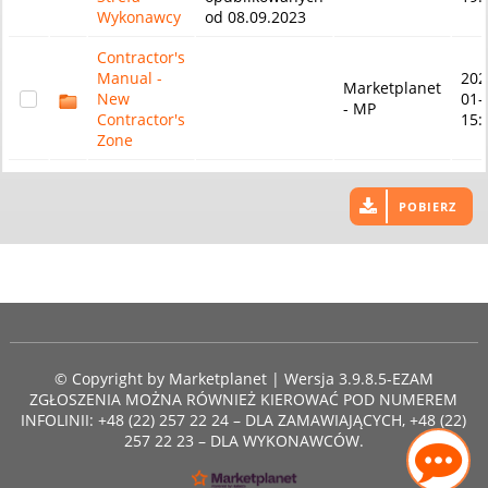
Wykonawcy
od 08.09.2023
Contractor's
Manual -
202
Marketplanet
New
01-
- MP
Contractor's
15:
Zone
POBIERZ
© Copyright by
Marketplanet
| Wersja 3.9.8.5-EZAM
ZGŁOSZENIA MOŻNA RÓWNIEŻ KIEROWAĆ POD NUMEREM
INFOLINII: +48 (22) 257 22 24 – DLA ZAMAWIAJĄCYCH, +48 (22)
257 22 23 – DLA WYKONAWCÓW.