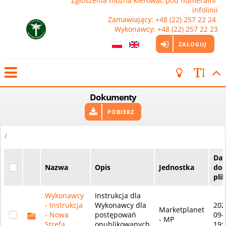
Zgłoszenia można kierować pod numerami 
infolinii

Zamawiający: +48 (22) 257 22 24 
Wykonawcy: +48 (22) 257 22 23
ZALOGUJ
Dokumenty
POBIERZ
/
Dat
Nazwa
Opis
Jednostka
dod
pli
Wykonawcy
Instrukcja dla
- Instrukcja
Wykonawcy dla
202
Marketplanet
- Nowa
postępowań
09-
- MP
Strefa
opublikowanych
19: