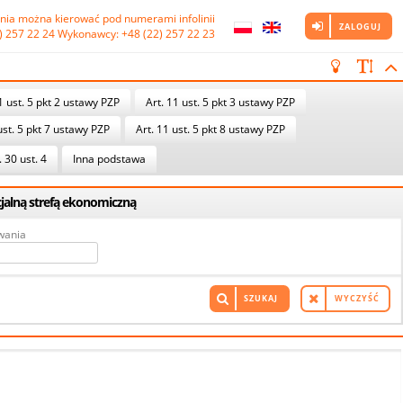
nia można kierować pod numerami infolinii

ZALOGUJ
) 257 22 24 Wykonawcy: +48 (22) 257 22 23
1 ust. 5 pkt 2 ustawy PZP
Art. 11 ust. 5 pkt 3 ustawy PZP
ust. 5 pkt 7 ustawy PZP
Art. 11 ust. 5 pkt 8 ustawy PZP
. 30 ust. 4
Inna podstawa
cjalną strefą ekonomiczną
wania
SZUKAJ
WYCZYŚĆ