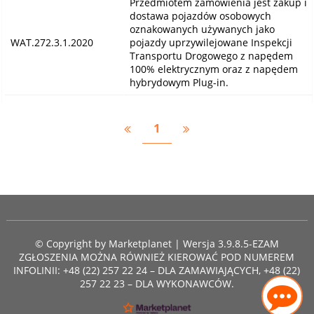
Przedmiotem zamówienia jest zakup i
dostawa pojazdów osobowych
oznakowanych używanych jako
WAT.272.3.1.2020
pojazdy uprzywilejowane Inspekcji
Transportu Drogowego z napędem
100% elektrycznym oraz z napędem
hybrydowym Plug-in.
1
© Copyright by
Marketplanet
| Wersja 3.9.8.5-EZAM
ZGŁOSZENIA MOŻNA RÓWNIEŻ KIEROWAĆ POD NUMEREM
INFOLINII: +48 (22) 257 22 24 – DLA ZAMAWIAJĄCYCH, +48 (22)
257 22 23 – DLA WYKONAWCÓW.